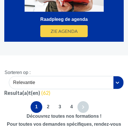
Raadpleeg de agenda
ZIE AGENDA
Sorteren op :
Relevantie
Resulta(a)t(en)
(
62
)
1
2
3
4
Découvrez toutes nos formations !
Pour toutes vos demandes spécifiques, rendez-vous