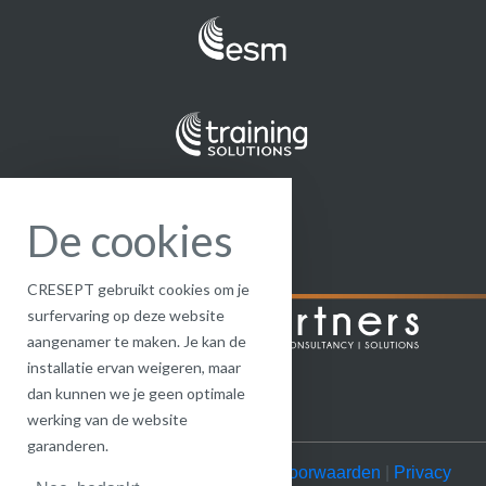
De cookies
CRESEPT gebruikt cookies om je
surfervaring op deze website
aangenamer te maken. Je kan de
installatie ervan weigeren, maar
dan kunnen we je geen optimale
werking van de website
garanderen.
© CRESEPT 2022 |
Algemene voorwaarden
|
Privacy