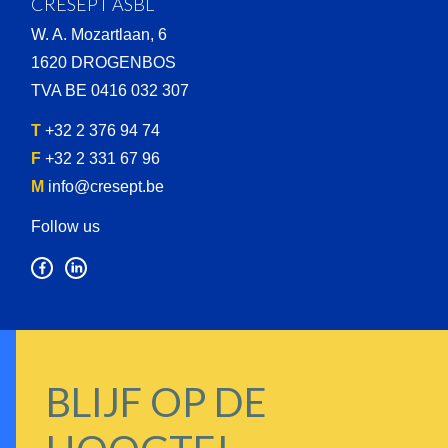
CRESEPT ASBL
W. A. Mozartlaan, 6
1620 DROGENBOS
TVA BE 0416 032 307
T
+32 2 376 94 74
F
+32 2 331 67 96
M
info@cresept.be
Follow us
BLIJF OP DE