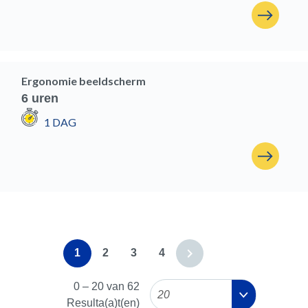
Ergonomie beeldscherm
6 uren
1 DAG
1
2
3
4
0
–
20
van
62
20
Resulta(a)t(en)