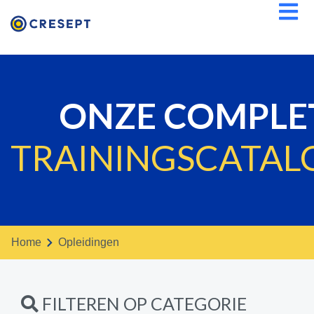
Overslaan
en
naar
de
inhoud
gaan
ONZE
COMPLE
TRAININGSCATAL
Home
opleidingen
FILTEREN OP CATEGORIE