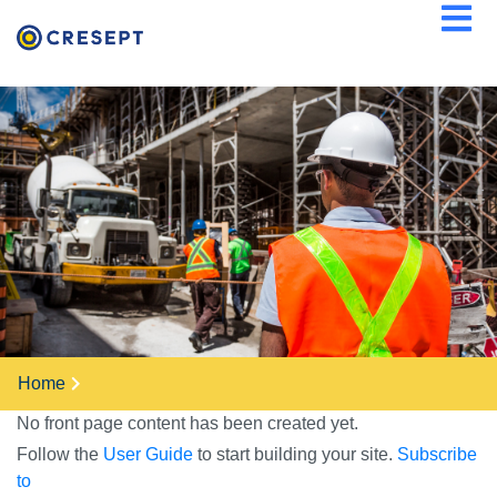
Skip
to
main
content
BREADCRUMB
Home
No front page content has been created yet.
Follow the
User Guide
to start building your site.
Subscribe
to