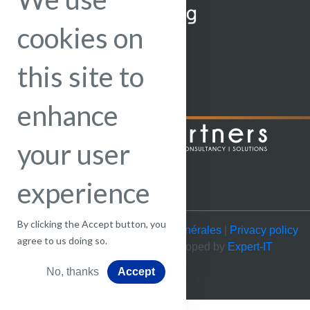
cookies on
this site to
enhance
your user
experience
By clicking the Accept button, you
© CRESEPT 2022 |
Conditions générales
|
Privacy policy
agree to us doing so.
| Website by
visible.be
| Developed by
Expert-IT
No, thanks
Accept