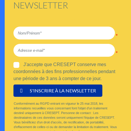
NEWSLETTER
* Attention, champs obligatoires. Veuillez les remplir.
J'accepte que CRESEPT conserve mes
coordonnées à des fins professionnelles pendant
une période de 3 ans à compter de ce jour.
S'INSCRIRE À LA NEWSLETTER
Conformément au RGPD entrant en vigueur le 25 mai 2018, les
informations recueillies vous concernant font l’objet d’un traitement
destiné uniquement à CRESEPT. Personne de contact : Les
destinataires de ces données seront uniquement l’équipe de CRESEPT.
Vous bénéficiez d’un droit d’accès, de rectification, de portabilité,
d’effacement de celles-ci ou de demander la limitation du traitement. Vous