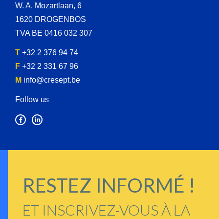
W. A. Mozartlaan, 6
1620 DROGENBOS
TVA BE 0416 032 307
T
+32 2 376 94 74
F
+32 2 331 67 96
M
info@cresept.be
Follow us
RESTEZ INFORMÉ !
ET INSCRIVEZ-VOUS À LA