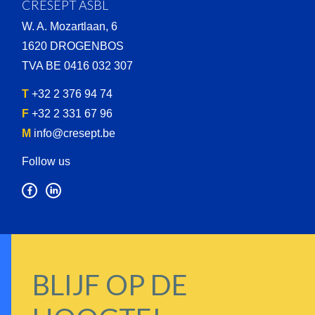
CRESEPT ASBL
W. A. Mozartlaan, 6
1620 DROGENBOS
TVA BE 0416 032 307
T
+32 2 376 94 74
F
+32 2 331 67 96
M
info@cresept.be
Follow us
BLIJF OP DE