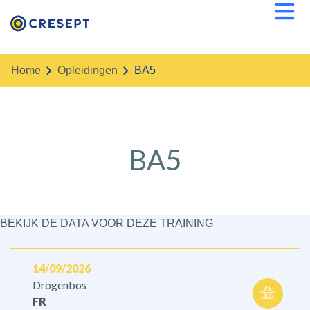
Overslaan
en
naar
de
Home
opleidingen
BA5
inhoud
gaan
BA5
BEKIJK DE DATA VOOR DEZE TRAINING
14/09/2026
Drogenbos
FR