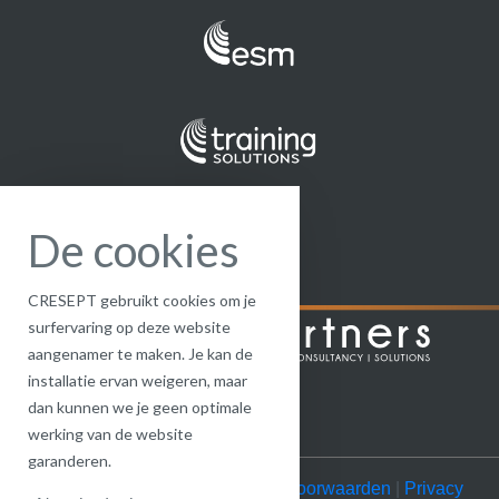
De cookies
CRESEPT gebruikt cookies om je
surfervaring op deze website
aangenamer te maken. Je kan de
installatie ervan weigeren, maar
dan kunnen we je geen optimale
werking van de website
garanderen.
© CRESEPT 2022 |
Algemene voorwaarden
|
Privacy