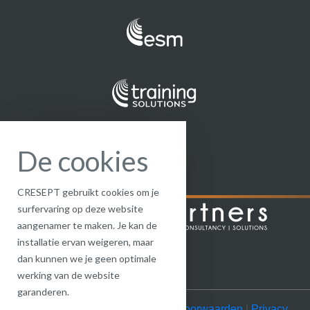
De cookies
CRESEPT gebruikt cookies om je
surfervaring op deze website
aangenamer te maken. Je kan de
installatie ervan weigeren, maar
dan kunnen we je geen optimale
werking van de website
garanderen.
© CRESEPT 2022 |
Algemene voorwaarden
|
Privacy