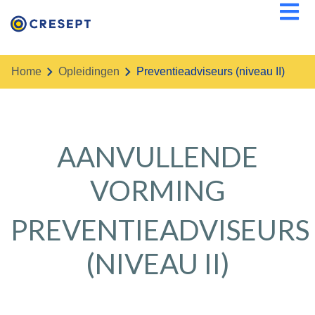
Overslaan
en
naar
de
Home
opleidingen
Preventieadviseurs (niveau II)
inhoud
gaan
AANVULLENDE
VORMING
PREVENTIEADVISEURS
(NIVEAU II)